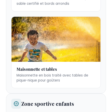
sable
sable certifié et bords arrondis
avec
auvent
solaire
Maisonnette
Maisonnette et tables
de
Maisonnette en bois traité avec tables de
jeu
pique-nique pour goûters
en
bois
Zone sportive enfants