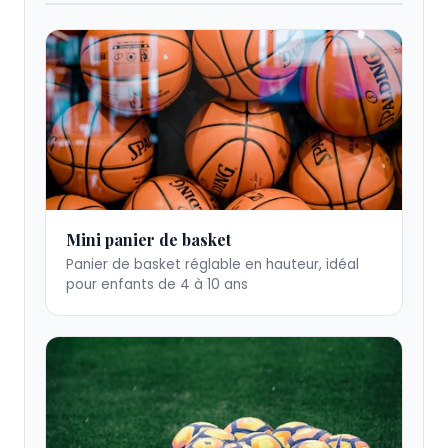
Mini
Mini panier de basket
panier
Panier de basket réglable en hauteur, idéal
de
pour enfants de 4 à 10 ans
basket
réglable
en
hauteur