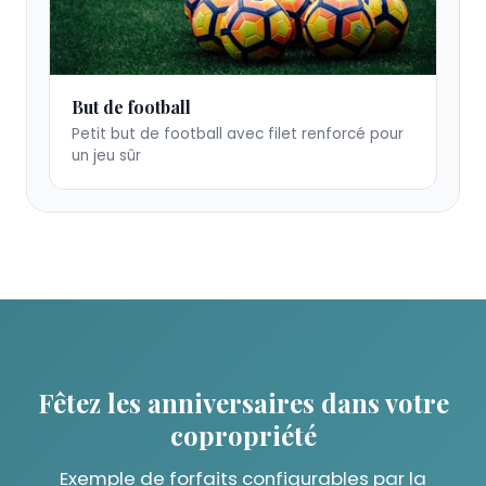
But
But de football
de
Petit but de football avec filet renforcé pour
football
un jeu sûr
pour
enfants
Fêtez les anniversaires dans votre
copropriété
Exemple de forfaits configurables par la