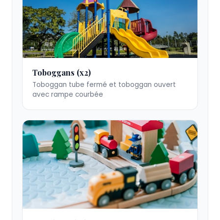
Toboggan
Toboggans (x2)
tube
Toboggan tube fermé et toboggan ouvert
fermé
avec rampe courbée
Mur