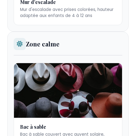
Mur d'escalade
d'escalade
Mur d'escalade avec prises colorées, hauteur
coloré
adaptée aux enfants de 4 à 12 ans
pour
enfants
Zone calme
Bac
Bac à sable
à
Bac à sable couvert avec auvent solaire,