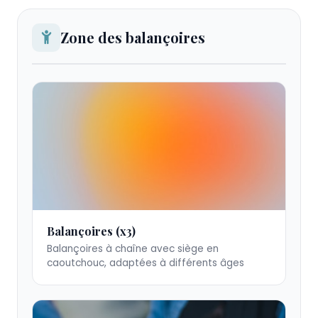
Zone des balançoires
Balançoires
Balançoires (x3)
à
Balançoires à chaîne avec siège en
chaîne
caoutchouc, adaptées à différents âges
homologuées