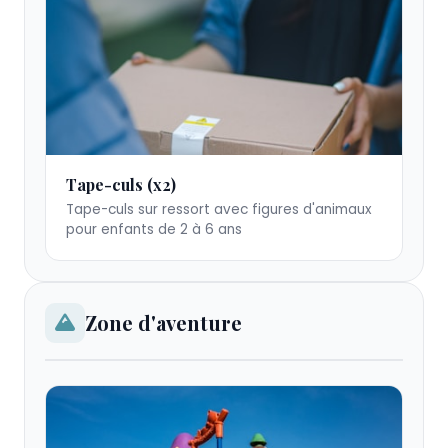
Tape-
Tape-culs (x2)
culs
Tape-culs sur ressort avec figures d'animaux
sur
pour enfants de 2 à 6 ans
ressort
pour
enfants
Zone d'aventure