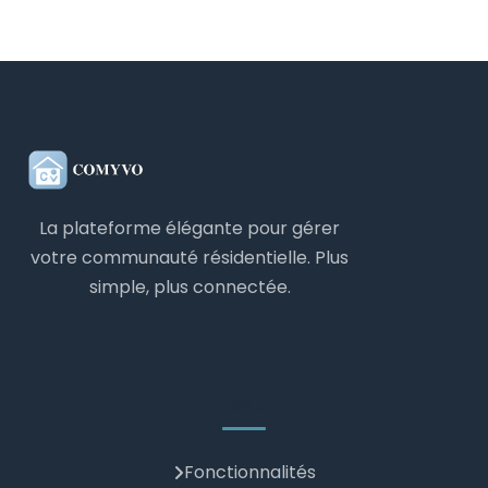
l'utilisation sans surveillance. Normalement, les
enfants de moins de 8 ans doivent être
accompagnés d'un adulte. Les règles sont
accessibles avant l'entrée.
La plateforme élégante pour gérer
votre communauté résidentielle. Plus
simple, plus connectée.
Produit
Fonctionnalités